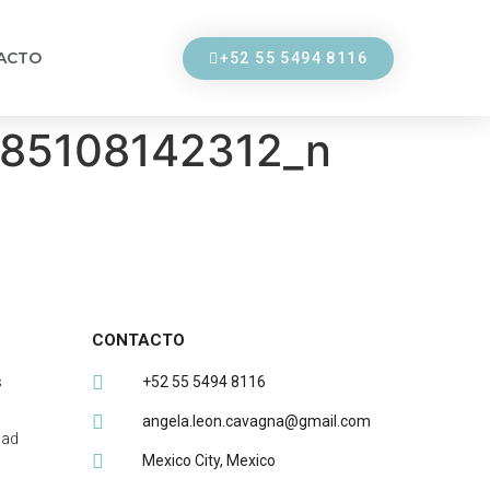
ACTO
+52 55 5494 8116
85108142312_n
CONTACTO
s
+52 55 5494 8116
angela.leon.cavagna@gmail.com
dad
Mexico City, Mexico