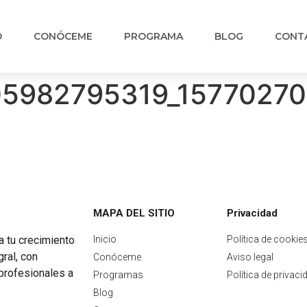
‎
CONÓCEME
PROGRAMA
BLOG
CONT
05982795319_15770270
MAPA DEL SITIO
Privacidad
 tu crecimiento
Inicio
Política de cookie
gral, con
Conóceme
Aviso legal
profesionales a
Programas
Política de privaci
Blog