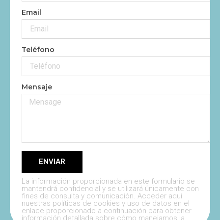
Email
Teléfono
Mensaje
ENVIAR
La información proporcionada en este formulario se
mantendrá confidencial y se utilizará únicamente con
fines de consulta y comunicación. Acceder aqui
nuestras políticas de cookies y uso de datos en el
enlace proporcionado a continuación para obtener
información detallada sobre cómo manejamos la