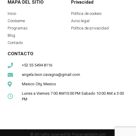
MAPA DEL SITIO
Privacidad
Inicio
Política de cookies
Conóceme
Aviso legal
Programas
Política de privacidad
Blog
Contacto
CONTACTO
+52 55 5494 8116
angela.leon.cavagna@gmail.com
Mexico City, Mexico
Lunes a Viernes 7:00 AM10:00 PM Sabado 10:00 AM a 3:00
PM
© All rights reserved for Psicangelaleón.com